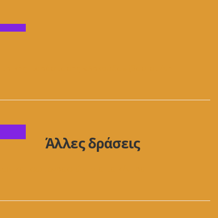
ατρικής παράστασης «Αρκούδα» (βασισμένη
...
Άλλες δράσεις
νων και φωτογραφιών, για τα κέντρα
...