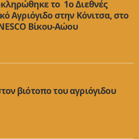
οκληρώθηκε το 1ο Διεθνές
κό Αγριόγιδο στην Κόνιτσα, στο
NESCO Βίκου-Αώου
κε στην Κόνιτσα, στο Παγκόσμιο
...
τον βιότοπο του αγριόγιδου
ισχύοντας τη συνδεσιμότητα του Βαλκανικού
...