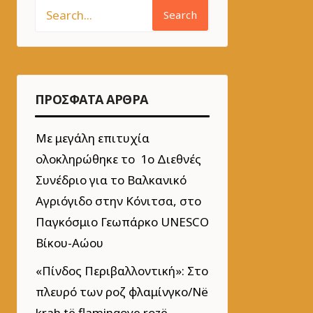
Search
ΠΡΌΣΦΑΤΑ ΆΡΘΡΑ
Με μεγάλη επιτυχία
ολοκληρώθηκε το 1ο Διεθνές
Συνέδριο για το Βαλκανικό
Αγριόγιδο στην Κόνιτσα, στο
Παγκόσμιο Γεωπάρκο UNESCO
Βίκου-Αώου
«Πίνδος Περιβαλλοντική»: Στο
πλευρό των ροζ φλαμίνγκο/Në
krah të flamingove rozë